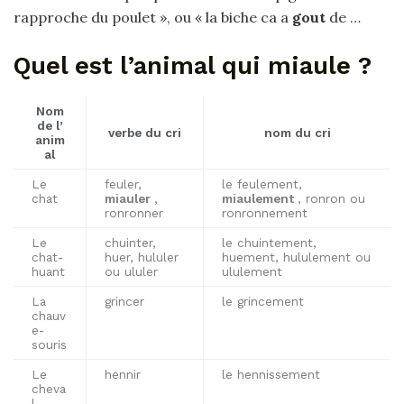
rapproche du poulet », ou « la biche ca a
gout
de …
Quel est l’animal qui miaule ?
Nom
de l’
verbe du cri
nom du cri
anim
al
Le
feuler,
le feulement,
chat
miauler
,
miaulement
, ronron ou
ronronner
ronronnement
Le
chuinter,
le chuintement,
chat-
huer, hululer
huement, hululement ou
huant
ou ululer
ululement
La
grincer
le grincement
chauv
e-
souris
Le
hennir
le hennissement
cheva
l