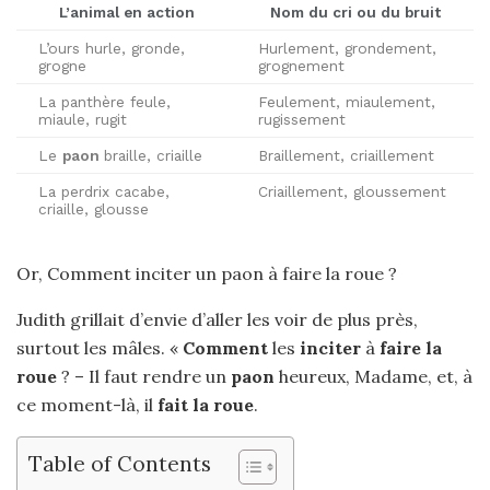
L’animal en action
Nom du cri
ou du bruit
L’ours hurle, gronde,
Hurlement, grondement,
grogne
grognement
La panthère feule,
Feulement, miaulement,
miaule, rugit
rugissement
Le
paon
braille, criaille
Braillement, criaillement
La perdrix cacabe,
Criaillement, gloussement
criaille, glousse
Or, Comment inciter un paon à faire la roue ?
Judith grillait d’envie d’aller les voir de plus près,
surtout les mâles. «
Comment
les
inciter
à
faire la
roue
? – Il faut rendre un
paon
heureux, Madame, et, à
ce moment-là, il
fait la roue
.
Table of Contents