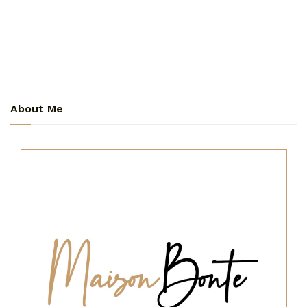
About Me