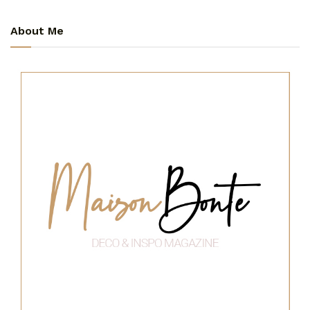
About Me