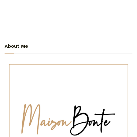
About Me