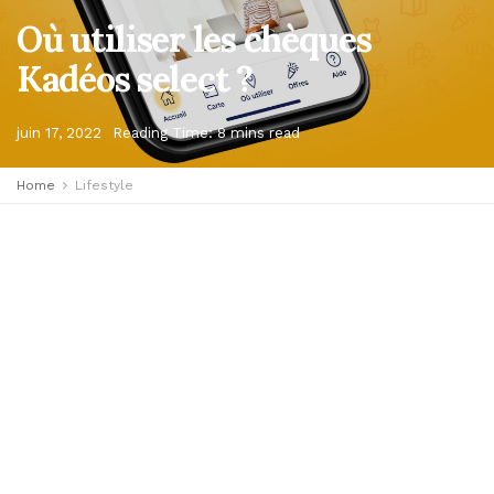
Où utiliser les chèques
Kadéos select ?
juin 17, 2022
Reading Time: 8 mins read
Home
Lifestyle