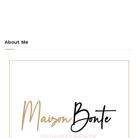
About Me