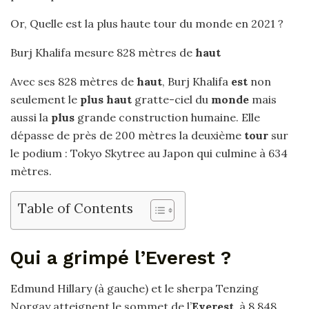
Or, Quelle est la plus haute tour du monde en 2021 ?
Burj Khalifa mesure 828 mètres de
haut
Avec ses 828 mètres de
haut
, Burj Khalifa
est
non
seulement le
plus haut
gratte-ciel du
monde
mais
aussi la
plus
grande construction humaine. Elle
dépasse de près de 200 mètres la deuxième
tour
sur
le podium : Tokyo Skytree au Japon qui culmine à 634
mètres.
Table of Contents
Qui a grimpé l’Everest ?
Edmund Hillary (à gauche) et le sherpa Tenzing
Norgay atteignent le sommet de l’
Everest
, à 8 848