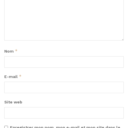
*
Nom
*
E-mail
Site web
Enregistrer mon nom, mon e-mail et mon site dans le