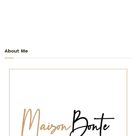
About Me