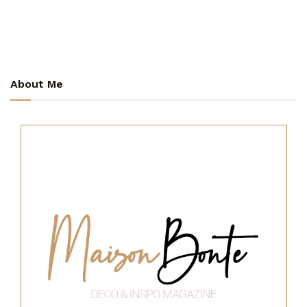
About Me