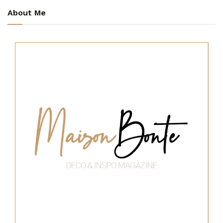
About Me