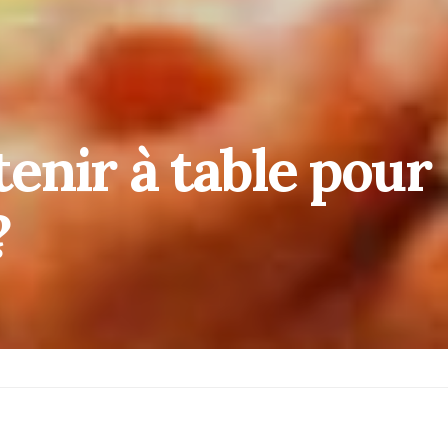
enir à table pour
?