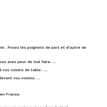
ble
. Posez les poignets de part et d’autre de
ous avez peur de mal faire. …
à
vos voisins de
table
. …
devant vos voisins. …
en France.