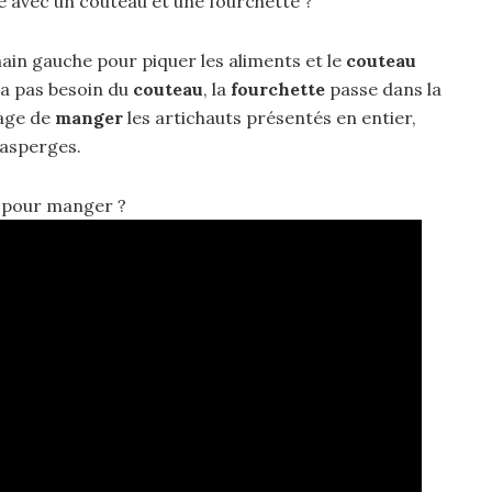
 avec un couteau et une fourchette ?
ain gauche pour piquer les aliments et le
couteau
n’a pas besoin du
couteau
, la
fourchette
passe dans la
sage de
manger
les artichauts présentés en entier,
 asperges.
e pour manger ?