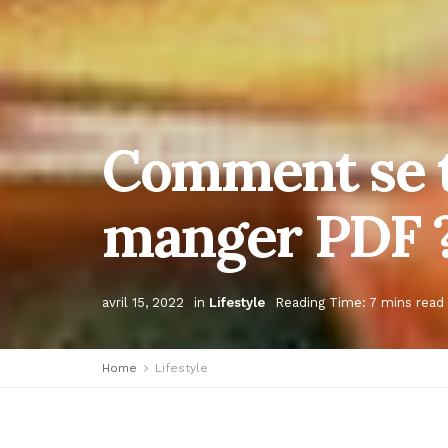
Comment se t
manger PDF 
avril 15, 2022
in
Lifestyle
Reading Time: 7 mins read
Home
Lifestyle