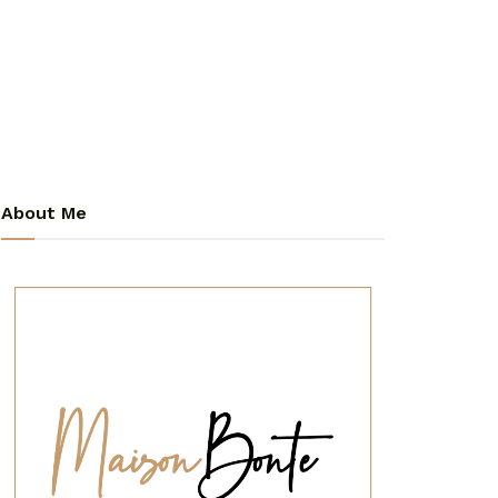
About Me