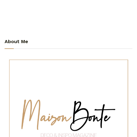
About Me