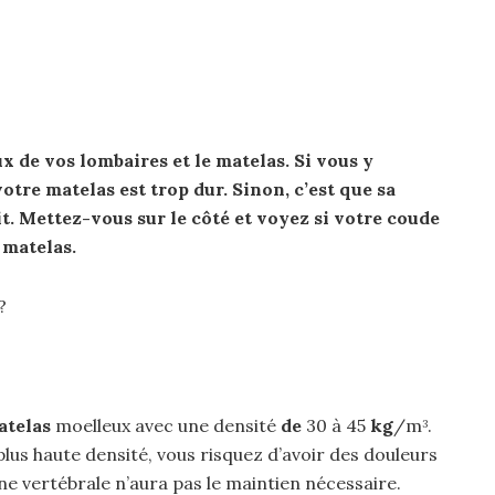
ux de vos lombaires et le
matelas
.
Si
vous y
votre
matelas
est trop dur. Sinon, c’est que sa
it. Mettez-vous sur le côté et voyez
si
votre coude
e
matelas
.
?
atelas
moelleux avec une densité
de
30 à 45
kg
/m
.
3
lus haute densité, vous risquez d’avoir des douleurs
ne vertébrale n’aura pas le maintien nécessaire.