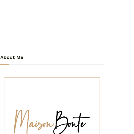
About Me