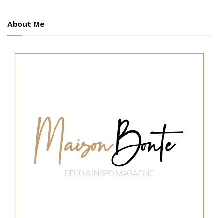
About Me