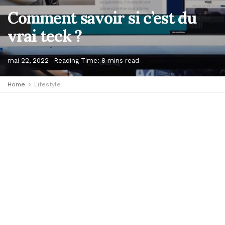
Comment savoir si c’est du
vrai teck ?
mai 22, 2022
Reading Time: 8 mins read
Home
Lifestyle