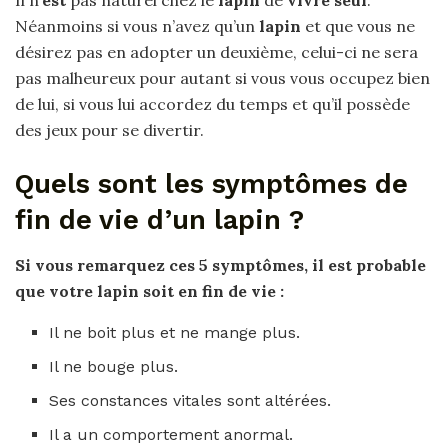
Il n’
est
pas naturel chez le
lapin
de
vivre seul
.
Néanmoins si vous n’avez qu’un
lapin
et que vous ne
désirez pas en adopter un deuxième, celui-ci ne sera
pas malheureux pour autant si vous vous occupez bien
de lui, si vous lui accordez du temps et qu’il possède
des jeux pour se divertir.
Quels sont les symptômes de
fin de vie d’un lapin ?
Si
vous remarquez ces 5 symptômes, il
est
probable
que votre
lapin
soit en
fin de vie
:
Il ne boit plus et ne mange plus.
Il ne bouge plus.
Ses constances vitales sont altérées.
Il a un comportement anormal.