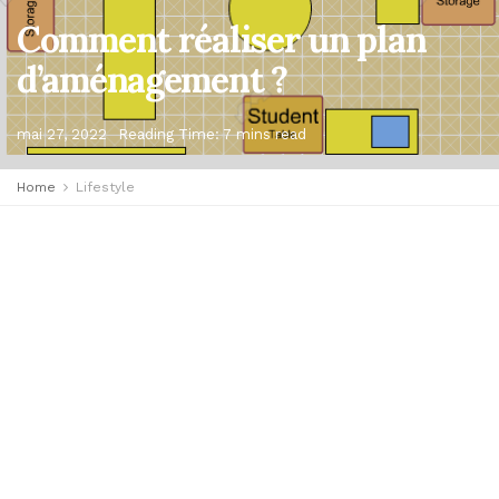
Comment réaliser un plan
d’aménagement ?
mai 27, 2022
Reading Time: 7 mins read
Home
Lifestyle