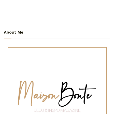
About Me