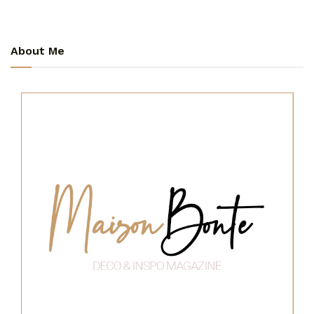
About Me