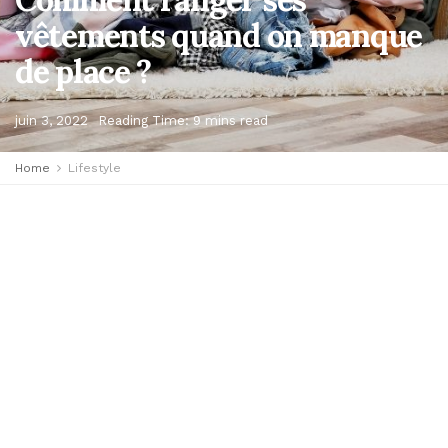
vêtements quand on manque
de place ?
juin 3, 2022
Reading Time: 9 mins read
Home
Lifestyle