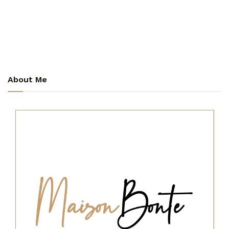
About Me