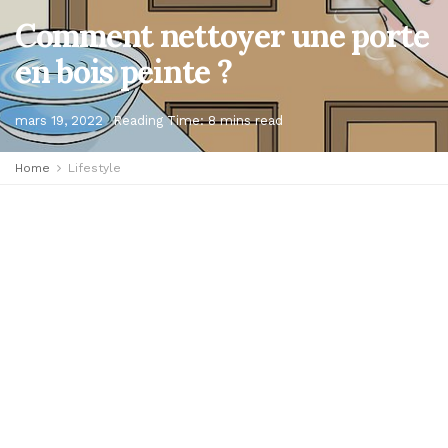
Comment nettoyer une porte
en bois peinte ?
mars 19, 2022
Reading Time: 8 mins read
Home
Lifestyle