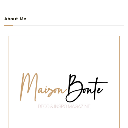
About Me