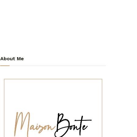
About Me