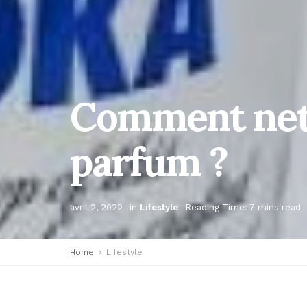
Comment nett
parfum ?
avril 2, 2022
in
Lifestyle
Reading Time: 7 mins read
Home
Lifestyle