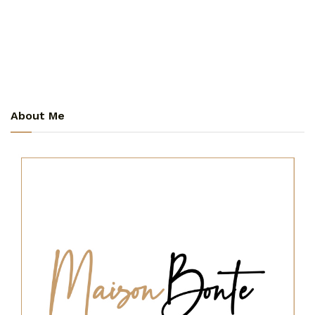
About Me