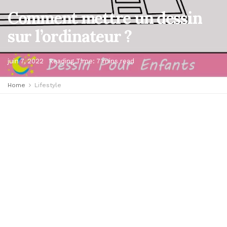
Comment mettre un dessin
sur l’ordinateur ?
juin 7, 2022
Reading Time: 7 mins read
Home
Lifestyle