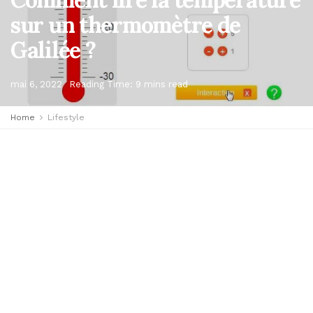
sur un thermomètre de
Galilée ?
mai 6, 2022
Reading Time: 9 mins read
Home
Lifestyle