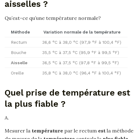
aisselles ?
Qu’est-ce qu’une température normale?
Méthode
Variation normale de la
température
Rectum
36,6 °C à 38,0 °C (97,9 °F à 100,4 °F)
Bouche
35,5 °C à 37,5 °C (95,9 °F à 99,5 °F)
Aisselle
36,5 °C à 37,5 °C (97,8 °F à 99,5 °F)
Oreille
35,8 °C à 38,0 °C (96,4 °F à 100,4 °F)
Quel prise de température est
la plus fiable ?
A.
Mesurer la
température
par le rectum
est
la méthode
de mesure de la
température
centrale la
plus fiable
.