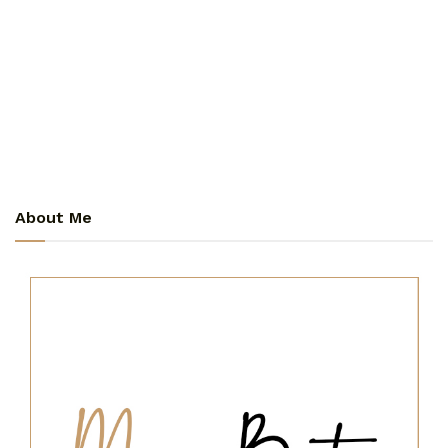
About Me