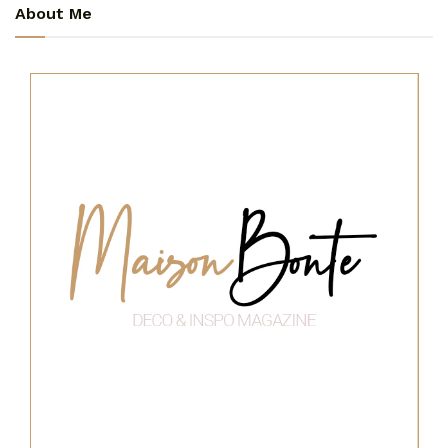
About Me