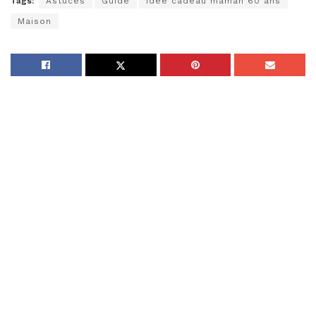
Tags:
Astuces
Guide
idée cadeau maman 60 ans
Maison