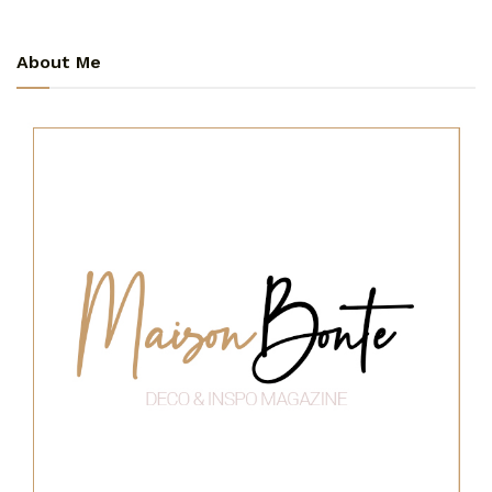
About Me