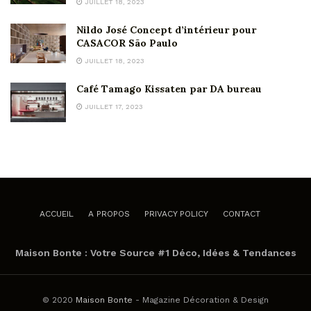
JUILLET 18, 2023
Nildo José Concept d’intérieur pour
CASACOR São Paulo
JUILLET 18, 2023
Café Tamago Kissaten par DA bureau
JUILLET 17, 2023
ACCUEIL
A PROPOS
PRIVACY POLICY
CONTACT
Maison Bonte : Votre Source #1 Déco, Idées & Tendances
© 2020
Maison Bonte
- Magazine Décoration & Design