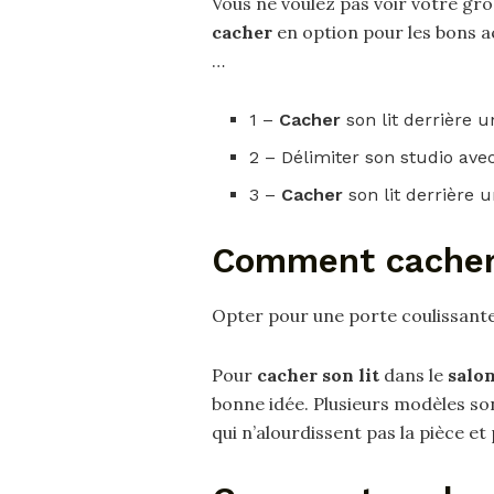
Vous ne voulez pas voir votre gr
cacher
en option pour les bons ac
…
1 –
Cacher
son lit derrière 
2 – Délimiter son studio ave
3 –
Cacher
son lit derrière
Comment cacher 
Opter pour une porte coulissant
Pour
cacher son lit
dans le
salo
bonne idée. Plusieurs modèles 
qui n’alourdissent pas la pièce et