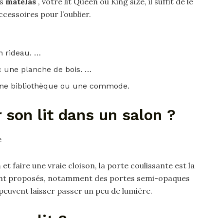
os
matelas
, votre lit Queen ou King size, il suffit de le
cessoires pour l’oublier.
un rideau. …
c une planche de bois. …
 une bibliothèque ou une commode.
son lit dans un salon ?
e
n
et faire une vraie cloison, la porte coulissante est la
sont proposés, notamment des portes semi-opaques
 peuvent laisser passer un peu de lumière.