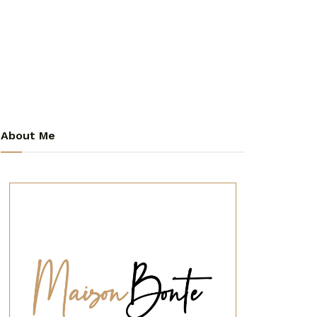
About Me