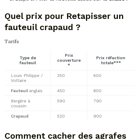
Quel prix pour Retapisser un
fauteuil crapaud ?
Tarifs
Prix
Type
de
Prix
réfaction
couverture
fauteuil
totale***
*
Louis Philippe /
350
600
Voltaire
Fauteuil
anglais
450
800
Bergère à
590
790
coussin
Crapaud
520
900
Comment cacher des agrafes