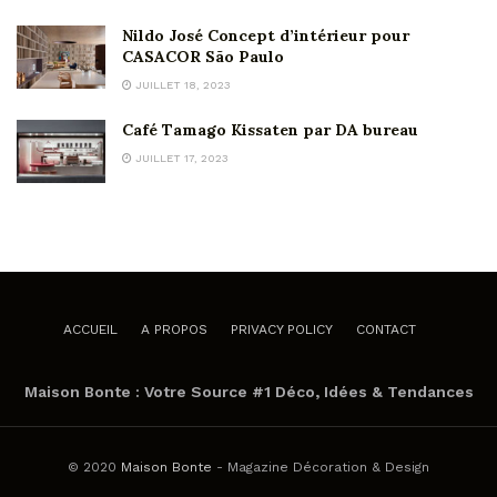
Nildo José Concept d’intérieur pour
CASACOR São Paulo
JUILLET 18, 2023
Café Tamago Kissaten par DA bureau
JUILLET 17, 2023
ACCUEIL
A PROPOS
PRIVACY POLICY
CONTACT
Maison Bonte : Votre Source #1 Déco, Idées & Tendances
© 2020
Maison Bonte
- Magazine Décoration & Design