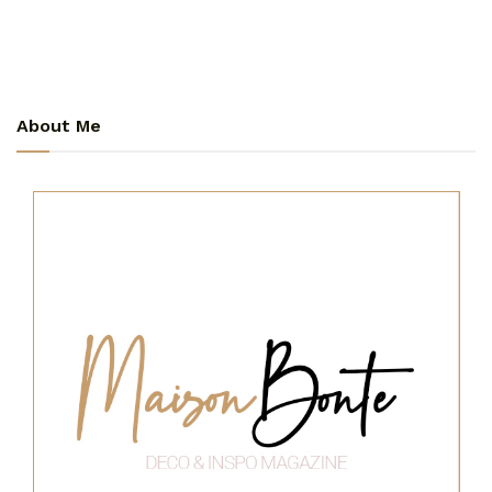
About Me