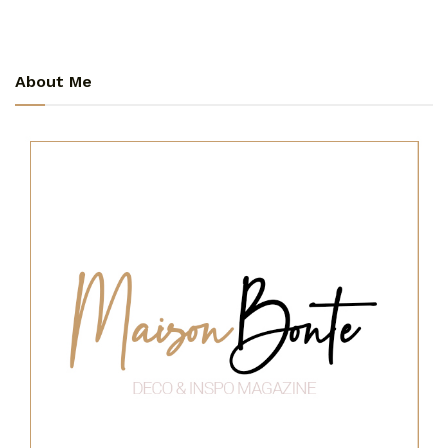
About Me