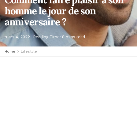
homme le jour de son
anniversaire ?
mars 4, 2022
Reading Time: 8 mins read
Home
Lifestyle