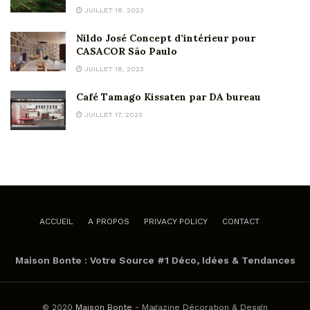
JUILLET 18, 2023
Nildo José Concept d’intérieur pour
CASACOR São Paulo
JUILLET 18, 2023
Café Tamago Kissaten par DA bureau
JUILLET 17, 2023
ACCUEIL
A PROPOS
PRIVACY POLICY
CONTACT
Maison Bonte : Votre Source #1 Déco, Idées & Tendances
© 2020
Maison Bonte
- Magazine Décoration & Design