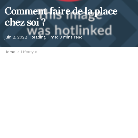
Comment faire de la place
chez soi ?
juin 2, 2022
Reading Time: 8 mins read
Home
Lifestyle