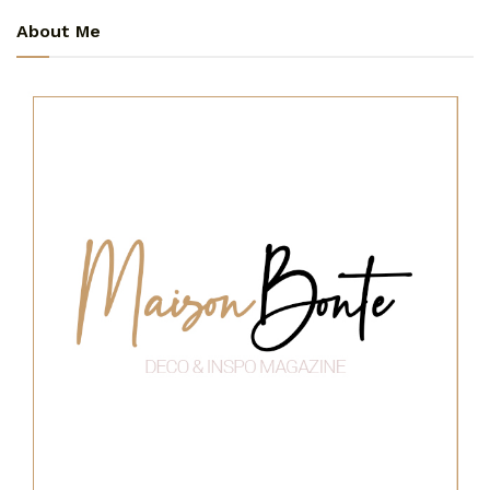
About Me