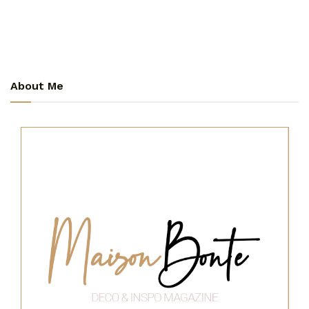
About Me