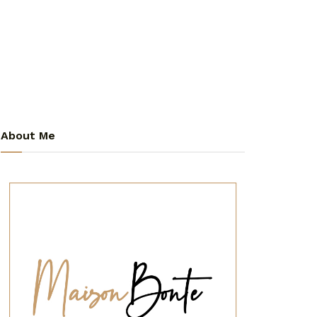
About Me