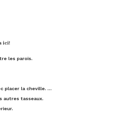
 ici!
re les parois.
c placer la cheville. …
s autres tasseaux.
rieur.