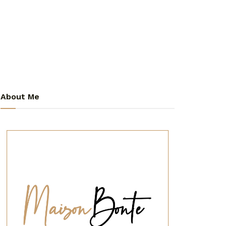
About Me