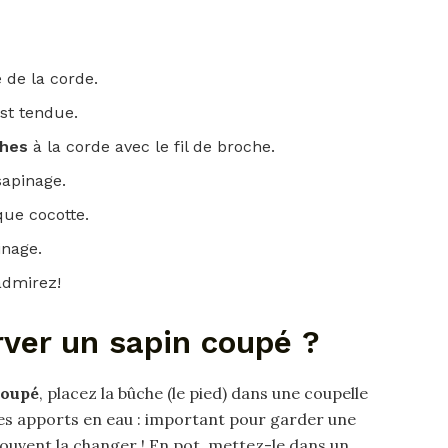
 de la corde.
st tendue.
ches
à la corde avec le fil de broche.
sapinage.
que cocotte.
inage.
admirez!
er un sapin coupé ?
coupé
, placez la bûche (le pied) dans une coupelle
r ses apports en eau : important pour garder une
souvent la changer ! En pot, mettez-le dans un