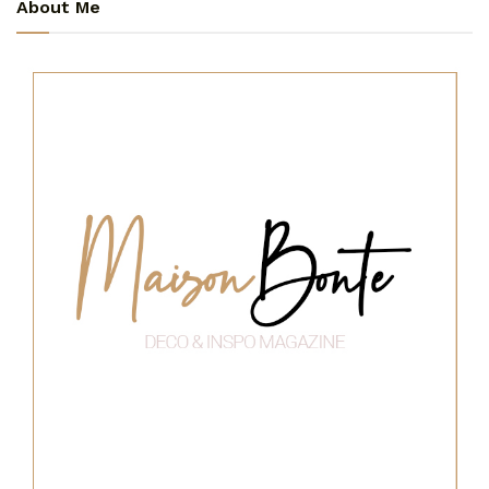
About Me