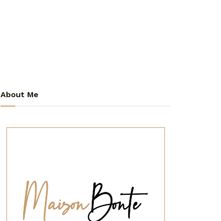
About Me