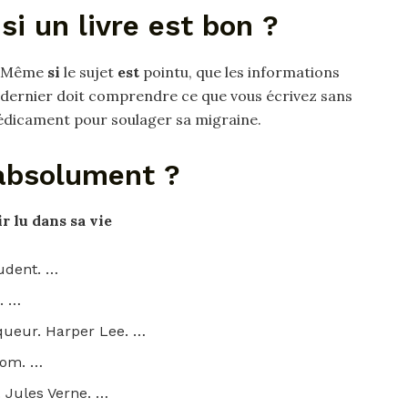
i un livre est bon ?
. Même
si
le sujet
est
pointu, que les informations
e dernier doit comprendre ce que vous écrivez sans
médicament pour soulager sa migraine.
e absolument ?
r lu dans sa vie
udent. …
. …
oqueur. Harper Lee. …
alom. …
. Jules Verne. …