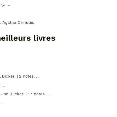
ry. …
. Agatha Christie.
eilleurs livres
 Dicker. | 2 notes. …
s. …
Joël Dicker. | 17 notes. …
 …