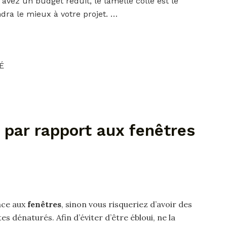
vez un budget réduit, le lamellé collé est le
dra le mieux à votre projet. …
É
é par rapport aux fenêtres
ace aux
fenêtres
, sinon vous risqueriez d’avoir des
es dénaturés. Afin d’éviter d’être ébloui, ne la