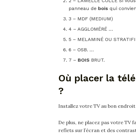
2 – LAMELLÉ COLLÉ Si vous a
panneau de
bois
qui convien
3 – MDF (MEDIUM)
4 – AGGLOMÉRÉ …
5 – MELAMINÉ OU STRATIFI
6 – OSB. …
7 –
BOIS
BRUT.
Où placer la tél
?
Installez votre TV au bon endroit
De plus, ne placez pas votre TV f
reflets sur l’écran et des contrast