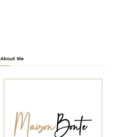
About Me