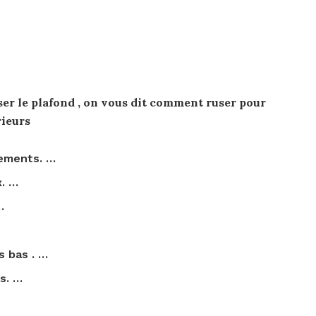
ser le
plafond
, on vous dit
comment
ruser pour
rieurs
sements. …
x. …
…
es
bas
. …
s. …