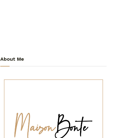
About Me