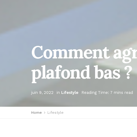
Comment agra
plafond bas ?
juin 9, 2022
in
Lifestyle
Reading Time: 7 mins read
Home
Lifestyle