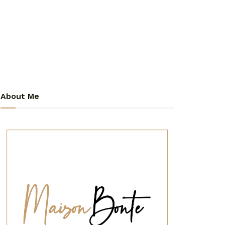
About Me