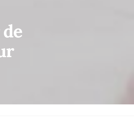
 de
ur