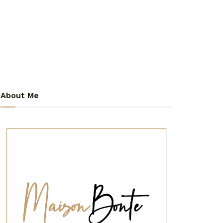
About Me