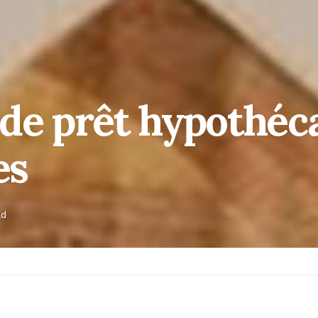
de prêt hypothéc
es
ad