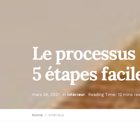
Le processus 
5 étapes facil
mars 26, 2021
in
Intérieur
Reading Time: 12 mins re
Home
Intérieur