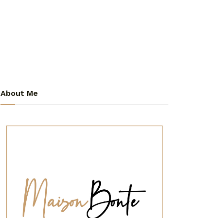
About Me