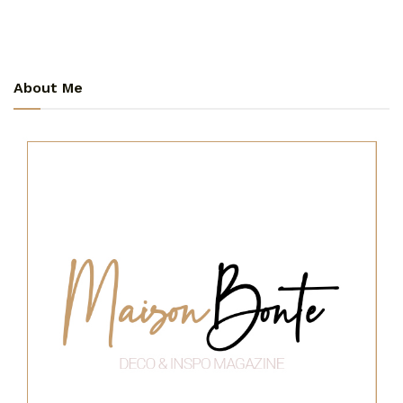
About Me