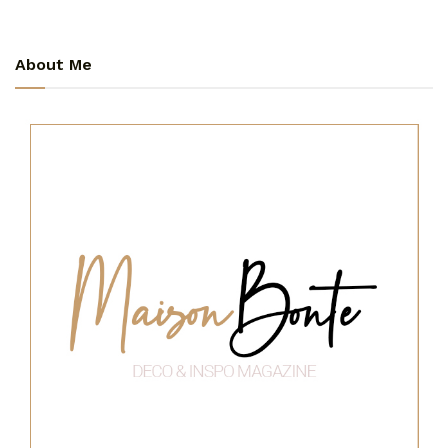
About Me