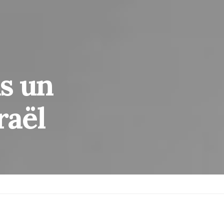
ns un
raël