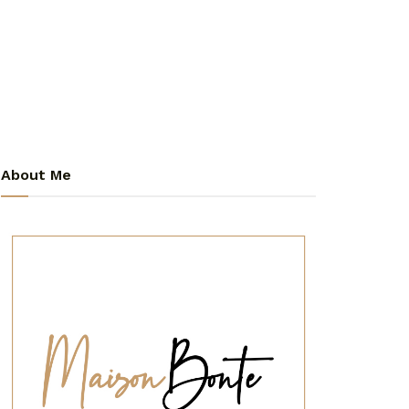
About Me