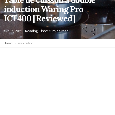
induction Waring Pro
ICT400 [Reviewed]
avril 7, 2021
Reading Time: 9 mins read
Home
Inspiration