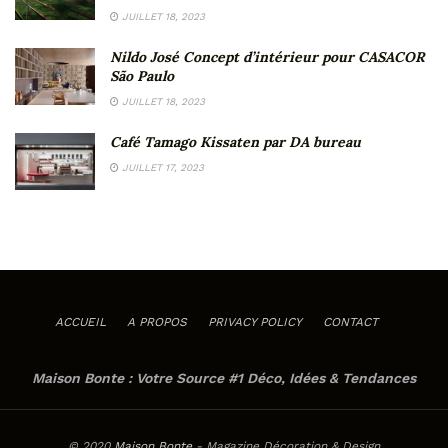
JUILLET 18, 2023
Nildo José Concept d’intérieur pour CASACOR
São Paulo
JUILLET 18, 2023
Café Tamago Kissaten par DA bureau
JUILLET 17, 2023
ACCUEIL
A PROPOS
PRIVACY POLICY
CONTACT
Maison Bonte : Votre Source #1 Déco, Idées & Tendances
© 2020
Maison Bonte
- Magazine Décoration & Design