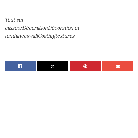
Tout sur
casacorDécorationDécoration et
tendanceswallCoatingtextures