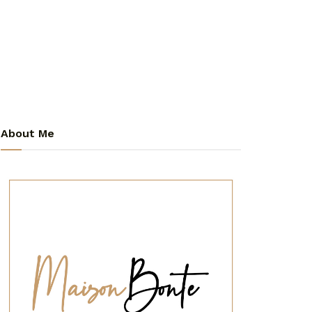
About Me