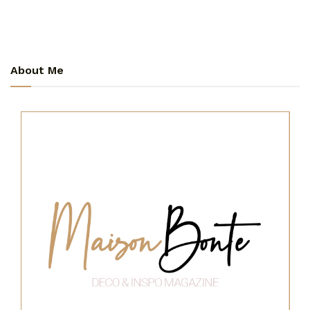
About Me