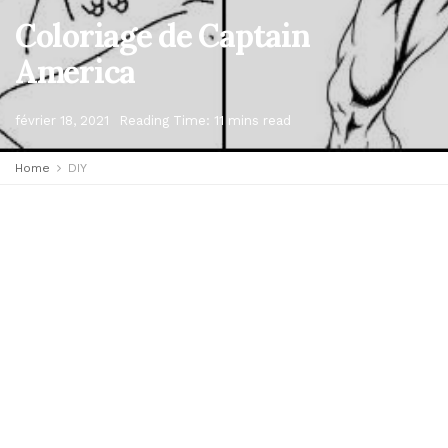
Coloriage de Captain
America
février 18, 2021
Reading Time: 11 mins read
Home
DIY