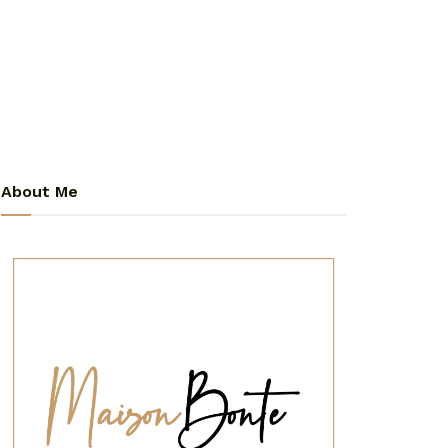
About Me