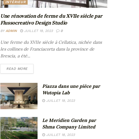
INTÉRIEUR
Une rénovation de ferme du XVIIe siècle par
Flussocreativo Design Studio
BY
ADMIN
JUILLET 19, 2023
0
Une ferme du XVIIe siècle à Cellatica, nichée dans
les collines de Franciacorta dans la province de
Brescia, a été...
READ MORE
Piazza dans une pièce par
Wutopia Lab
JUILLET 19, 2023
Le Meridien Garden par
Shma Company Limited
JUILLET 18, 2023