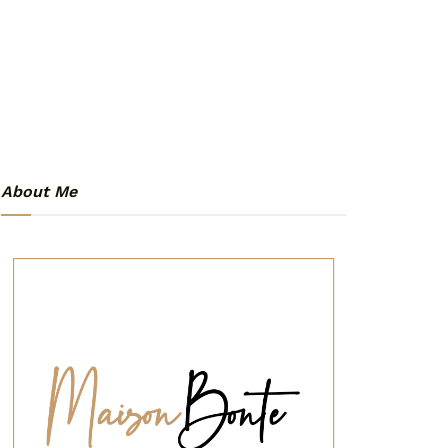
About Me